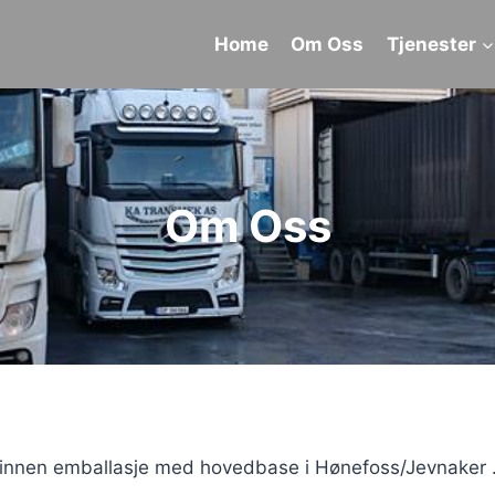
Home
Om Oss
Tjenester
Om Oss
g innen emballasje med hovedbase i Hønefoss/Jevnaker .